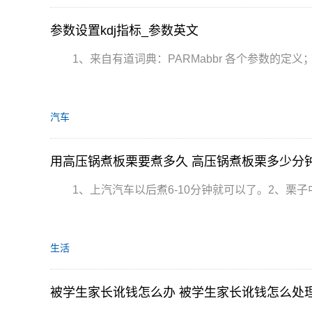
参数设置kdj指标_参数英文
1、来自有道词典：PARMabbr 各个参数的定
汽车
用高压锅煮板栗要煮多久 高压锅煮板栗多少分
1、上汽汽车以后煮6-10分钟就可以了。2、栗
生活
被学生家长讹钱怎么办 被学生家长讹钱怎么处