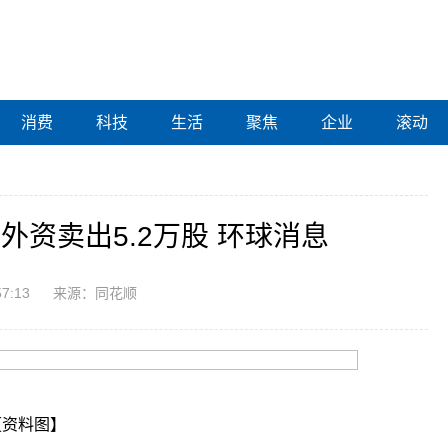
消费
科技
生活
聚焦
企业
滚动
外资卖出5.2万股 环球消息
57:13
来源：同花顺
【资料图】