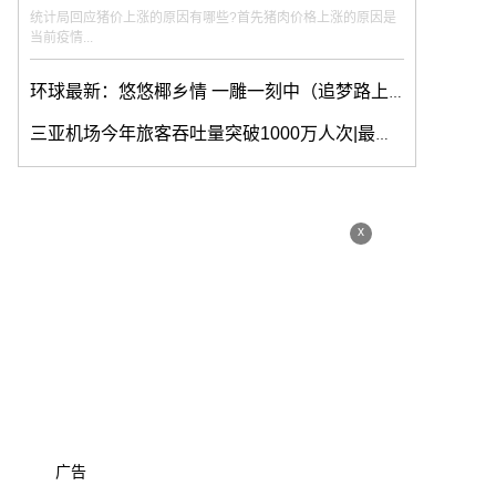
统计局回应猪价上涨的原因有哪些?首先猪肉价格上涨的原因是
当前疫情...
环球最新：悠悠椰乡情 一雕一刻中（追梦路上）
三亚机场今年旅客吞吐量突破1000万人次|最新快讯
x
广告