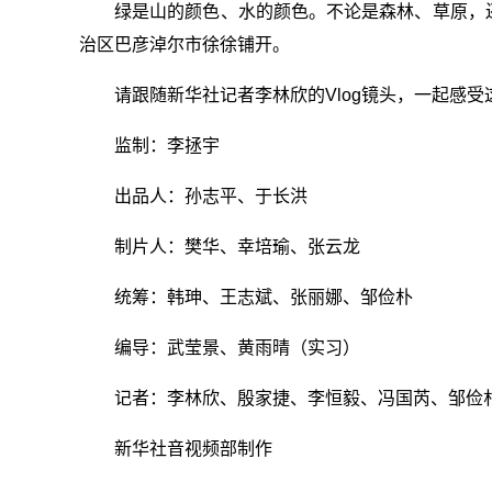
绿是山的颜色、水的颜色。不论是森林、草原，
治区巴彦淖尔市徐徐铺开。
请跟随新华社记者李林欣的Vlog镜头，一起感
监制：李拯宇
出品人：孙志平、于长洪
制片人：樊华、幸培瑜、张云龙
统筹：韩珅、王志斌、张丽娜、邹俭朴
编导：武莹景、黄雨晴（实习）
记者：李林欣、殷家捷、李恒毅、冯国芮、邹俭
新华社音视频部制作