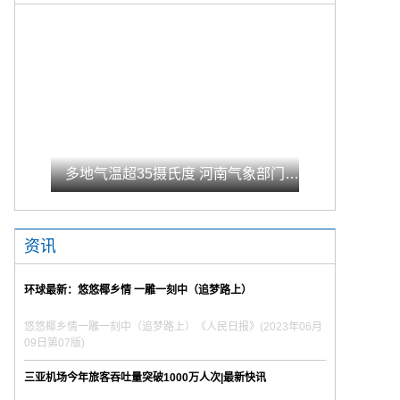
多地气温超35摄氏度 河南气象部门共发布高温橙色预警信号75条_天天热文
资讯
环球最新：悠悠椰乡情 一雕一刻中（追梦路上）
悠悠椰乡情一雕一刻中（追梦路上）《人民日报》(2023年06月
09日第07版)
三亚机场今年旅客吞吐量突破1000万人次|最新快讯