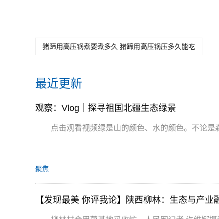
猪蹄用高压锅煮要煮多久 猪蹄用高压锅压多久能吃
最近更新
观察：Vlog｜探寻祖国北疆生态绿景
点击观看视频绿是山的颜色、水的颜色。不论是
聚焦
【发现最美 你评我论】陕西柳林：生态与产业融