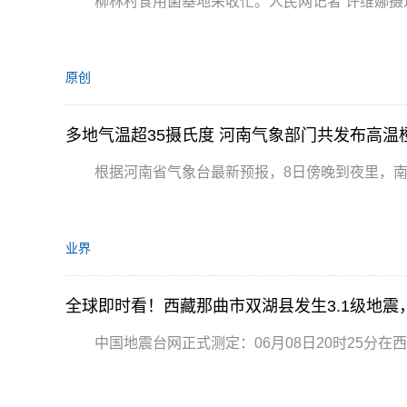
柳林村食用菌基地采收忙。人民网记者 许维娜摄
原创
多地气温超35摄氏度 河南气象部门共发布高温
根据河南省气象台最新预报，8日傍晚到夜里，
业界
全球即时看！西藏那曲市双湖县发生3.1级地震
中国地震台网正式测定：06月08日20时25分在西