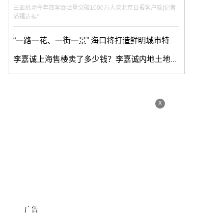
三亚机场今年旅客吞吐量突破1000万人次北京日报客户端|记者
潘福达据“
“一路一花、一街一景” 海口将打造鲜明城市特色形象
李嘉诚上海售楼卖了多少钱？李嘉诚内地土地储备多少？
x
广告