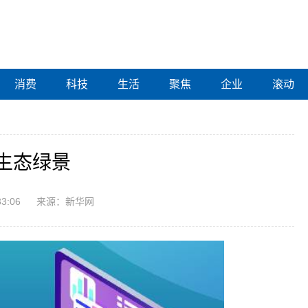
消费
科技
生活
聚焦
企业
滚动
疆生态绿景
33:06
来源：新华网