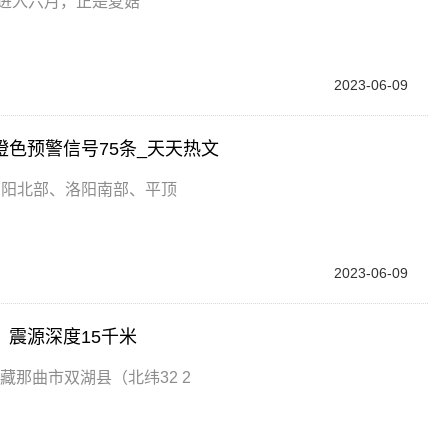
进入六月，正是夏菇
2023-06-09
橙色预警信号75条_天天热文
南阳北部、洛阳南部、平顶
2023-06-09
，震源深度15千米
藏那曲市双湖县（北纬32 2