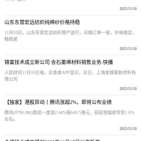
2025/11/10
山东东营宏远纺织纯棉纱价格持稳
11月10日，山东东营宏远纺织限产运行，近期订单一般，价格稳定，
精梳紧
2025/11/10
锦富技术成立新公司 含石墨烯材料销售业务-快播
人民财讯11月10日电，企查查APP显示，近日，上海金锦富新材料有
限公司
2025/11/10
【独家】港股异动丨腾讯涨超2%，即将公布业绩
腾讯(0700 HK)盘初一度涨2 44%报649 5港元，目前涨幅收窄至1 6%
左右。
2025/11/10