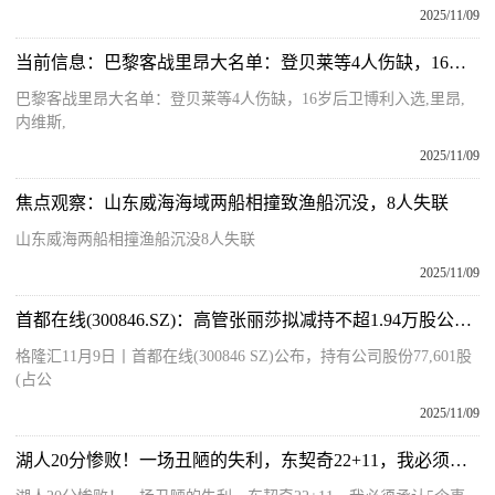
2025/11/09
当前信息：巴黎客战里昂大名单：登贝莱等4人伤缺，16岁后卫博利入选
巴黎客战里昂大名单：登贝莱等4人伤缺，16岁后卫博利入选,里昂,
内维斯,
2025/11/09
焦点观察：山东威海海域两船相撞致渔船沉没，8人失联
山东威海两船相撞渔船沉没8人失联
2025/11/09
首都在线(300846.SZ)：高管张丽莎拟减持不超1.94万股公司股份
格隆汇11月9日丨首都在线(300846 SZ)公布，持有公司股份77,601股
(占公
2025/11/09
湖人20分惨败！一场丑陋的失利，东契奇22+11，我必须承认5个事实 当前看点