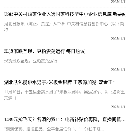
2025/11/11
邯郸中关村19家企业入选国家科技型中小企业信息库|新要闻
河北日报讯（陈正、贾昆）从邯郸·中关村信息谷创新中心（以下简
称...
2025/11/11
现货涨跌互现，豆粕震荡运行 每日热议
现货涨跌互现，豆粕震荡运行
2025/11/11
湖北队包揽跳水男子3米板金银牌 王宗源加冕“双金王”
11月10日，十五运会跳水男子3米板决赛中，奥运冠军、湖北名将王
宗源（
2025/11/11
1499元抢飞天？名酒的双11：电商补贴价再降，直播间低价引流，酒企“打假”
“滴滴保真、瓶瓶正品、全平台最低价 ”、“一分钱不赚...