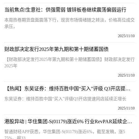
当前焦点!生意社：供强需弱 镀锌板卷继续震荡偏弱运行
本周热卷期货盘面震荡下行，现货市场情绪随之转淡，价格高位成交
承压，
2025/11/10
财政部决定发行2025年第九期和第十期储蓄国债
【财政部决定发行2025年第九期和第十期储蓄国债】财政部决定发行
2025年
2025/11/10
【热闻】东吴证券：维持百胜中国“买入”评级 Q3开店提速 同店延续正增长
东吴证券：维持百胜中国“买入”评级Q3开店提速同店延续正增长
2025/11/10
港股异动 | 华住集团-S(01179)涨近6% 行业RevPAR延续企稳态势 大摩预期公司三季度业绩胜预期|今日播报
智通财经APP获悉，华住集团-S(01179)涨近6%，截至发稿，涨5
75%，报33