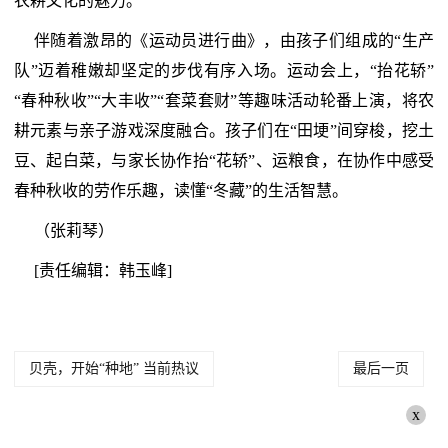
农耕文化的魅力。
伴随着激昂的《运动员进行曲》，由孩子们组成的“生产
队”迈着稚嫩却坚定的步伐有序入场。运动会上，“抬花轿”
“春种秋收”“大丰收”“套菜套财”等趣味活动轮番上演，将农
耕元素与亲子游戏深度融合。孩子们在“田埂”间穿梭，挖土
豆、起白菜，与家长协作抬“花轿”、运粮食，在协作中感受
春种秋收的劳作乐趣，读懂“冬藏”的生活智慧。
（张莉琴）
[责任编辑：韩玉峰]
贝壳，开始“种地” 当前热议
最后一页
x