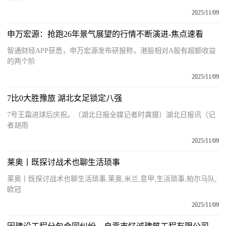
2025/11/09
申万宏源：抢跑26年景气展望的行情不断演进-焦点速看
智通财经APP获悉，申万宏源发布研报称，港股相对A股有超额收益
的两个阶
2025/11/09
7比0大胜豫旅 湖北女足锁定八强
7号王霜进球后庆祝。（湖北日报全媒记者时龚摄）湖北日报讯（记
者胡雨
2025/11/09
莱奥丨既探讨战术也聊生活琐事
莱奥丨既探讨战术也聊生活琐事,莱奥,米兰,意甲,生活琐事,帕尔马队,
欧冠
2025/11/09