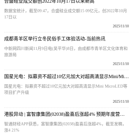
合盛硅业成交额创2022年10月17日以来新高
数据宝统计，截至09:47，合盛硅业成交额15 09亿元，创2022年10月
17日以
2025/11/10
成都青羊区举行立冬民俗手工体验活动-当前热讯
中新网四川新闻11月9日电(吴平华)8日，由成都市青羊区文化体育和
旅游局
2025/11/10
国星光电：拟募资不超过10亿元加大对超高清显示Mini/Micro LED等项目扩产升级
国星光电：拟募资不超过10亿元加大对超高清显示Mini MicroLED等
项目扩产升级
2025/11/10
港股异动 | 富智康集团(02038)盈喜后涨超4% 预期年度营业收入同比增长约15%左右 每日关注
智通财经APP获悉，富智康集团(02038)盈喜后涨超4%，截至发稿，
涨4 21%