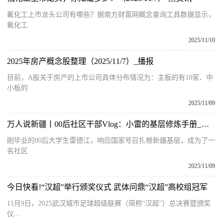
氟化工上市龙头公司有哪些？据南方财富网概念查询工具数据显示，
氟化工
2025/11/10
2025年房产概念股整理（2025/11/7）_播报
目前，A股关于房产的上市公司具体分布情况为：主板的有10家、中
小板的
2025/11/09
万人说新疆丨00后社区干部Vlog：小雷的基层修炼手册_每日观点
刚毕业的00后大学生雷德江，响应国家号召扎根新疆基层，成为了一
名社区
2025/11/09
今日快看!“汉超”举行颁奖仪式 武体问鼎“汉超”高校组冠军
11月9日，2025武汉城市足球超级联赛（简称“汉超”）总决赛暨颁奖
仪...