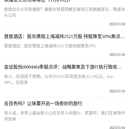
焦煤龙头公司有哪些？据南方财富网概念查询工具数据显示，焦煤龙
头公司
2025/11/10
首旅酒店：股东携程上海减持2521万股 持股降至10%|焦点精选
首旅酒店：股东携程上海减持2521万股持股降至10%
2025/11/10
金证股份(600446)季报点评：战略聚焦及下游IT执行致收入短期承压_视点
收入、利润低于预期。公司2025Q3实现营业收入5 6亿元，yoy-
50%，归母净
2025/11/10
去百色吗？让味蕾开启一场奇妙的旅行
有人说，世界上最治愈人心的无非人间烟火，欢喜时，我们在食物中
寻找幸
2025/11/10