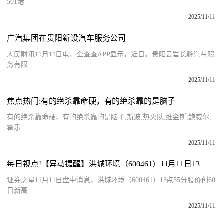
501港
2025/11/11
广汽集团在贵阳新设汽车服务公司
人民财讯11月11日电，企查查APP显示，近日，贵阳云岩长黔汽车服
务有限
2025/11/11
焦点热门:有的绝杀靠命硬，有的绝杀靠的是脑子
有的绝杀靠命硬，有的绝杀靠的是脑子,斯波,热火队,维金斯,鲍威尔,
霍乐
2025/11/11
每日视点!【异动提醒】洪城环境（600461）11月11日13点55分创60日新高
证券之星11月11日盘中消息，洪城环境（600461）13点55分股价创60
日新高
2025/11/11