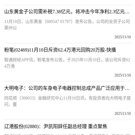
山东黄金子公司需补税7.38亿元，将冲击今年净利2.3亿元，今年前三季度净利增九成|每日快报
11月10日，山东黄金（600547 01787）发布公告，公司的全资子公司
莱州公
2025/11/10
粉笔(02469)11月10日斥资62.4万港元回购20万股-快播
智通财经APP讯，粉笔发布公告，于2025年11月10日，该公司斥资62
4万港
2025/11/10
大明电子：公司的车身电子电器控制总成产品广泛应用于车内座舱
同花顺（300033）金融研究中心11月10日讯，有投资者向大明电子提
问，董
2025/11/10
辽港股份(02880)：尹凯阳辞任副总经理 重点聚焦