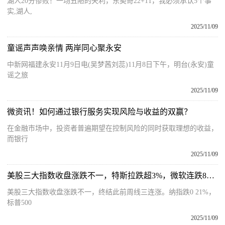
湖人20分惨败！一场丑陋的失利，东契奇22+11，我必须承认5个事
实,湖人,
2025/11/09
童谣声声唤亲情 两岸同心聚永安
中新网福建永安11月9日电(吴梦茜刘蕊)11月8日下午，明台(永安)童
谣之旅
2025/11/09
微资讯！如何通过银行服务实现风险与收益的双赢？
在金融市场中，投资者普遍期望在控制风险的同时获取理想的收益，
而银行
2025/11/09
美股三大指数收盘涨跌不一，特斯拉跌超3%，微软连跌8天 焦点速看
美股三大指数收盘涨跌不一，终结此前周线三连涨。纳指跌0 21%，
标普500
2025/11/09