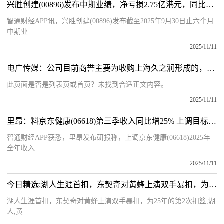
兴胜创建(00896)发布中期业绩，净亏损2.75亿港元，同比扩大42.2%
智通财经APP讯，兴胜创建(00896)发布截至2025年9月30日止六个月
中期业
2025/11/11
电广传媒：公司目前商誉主要为收购上海久之润形成的，上海久之润经营稳健，业绩良好_播资讯
此页面是否是列表页或首页？未找到合适正文内容。
2025/11/11
里昂：料京东健康(06618)第三季收入同比增25% 上调目标价至66港元-新视野
智通财经APP获悉，里昂发布研报称，上调京东健康(06618)2025年
全年收入
2025/11/11
今日精选:湖人生涯首扣，东契奇对黄蜂上演双手暴扣，为25年的第2次扣篮
湖人生涯首扣，东契奇对黄蜂上演双手暴扣，为25年的第2次扣篮,湖
人,黄