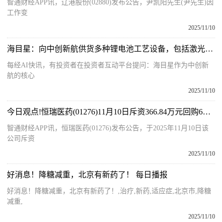
智通财经APP讯，辽港股份(02880)发布公告，尹凯阳先生(尹先生)因
工作变
2025/11/10
海目星：向中创新航供货多种锂电池工艺设备，包括激光模切机、电芯装配线、干燥线、切卷一体机等-每日热门
每经AI快讯，有投资者在投资者互动平台提问：海目星作为中创新
航的核心
2025/11/10
今日观点!恒瑞医药(01276)11月10日斥资366.84万元回购6万股A股
智通财经APP讯，恒瑞医药(01276)发布公告，于2025年11月10日该
公司斥资
2025/11/10
好消息！降糖减重，北京有新药了！ 每日播报
好消息！降糖减重，北京有新药了！,治疗,新药,适应症,北京市,降糖
减重,
2025/11/10