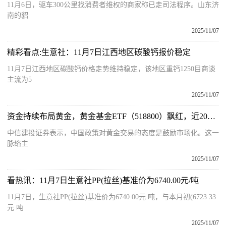
11月6日，驱车300公里找消费者维权的商家称已走司法程序。山东济
南的貂
2025/11/07
精彩看点:生意社：11月7日江西地区碳酸钙报价稳定
11月7日江西地区碳酸钙价格走势维持稳定，该地区重钙1250目商谈
主流为5
2025/11/07
资金持续布局黄金，黄金基金ETF（518800）飘红，近20日净流入超44亿元 速读
中信建投证券表示，中国政策对黄金交易的态度是鼓励市场化。这一
脉络主
2025/11/07
看热讯：11月7日生意社PP(拉丝)基准价为6740.00元/吨
11月7日，生意社PP(拉丝)基准价为6740 00元 吨，与本月初(6723 33
元 吨
2025/11/07