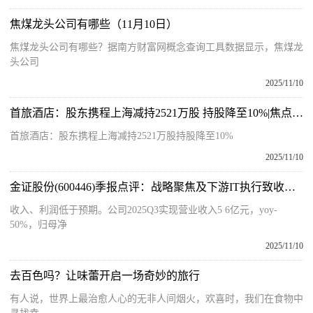
焦煤龙头公司有哪些（11月10日）
焦煤龙头公司有哪些？据南方财富网概念查询工具数据显示，焦煤龙
头公司
2025/11/10
首旅酒店：股东携程上海减持2521万股 持股降至10%|焦点精选
首旅酒店：股东携程上海减持2521万股持股降至10%
2025/11/10
金证股份(600446)季报点评：战略聚焦及下游IT执行致收入短期承压_视点
收入、利润低于预期。公司2025Q3实现营业收入5 6亿元，yoy-
50%，归母净
2025/11/10
去百色吗？让味蕾开启一场奇妙的旅行
有人说，世界上最治愈人心的无非人间烟火，欢喜时，我们在食物中