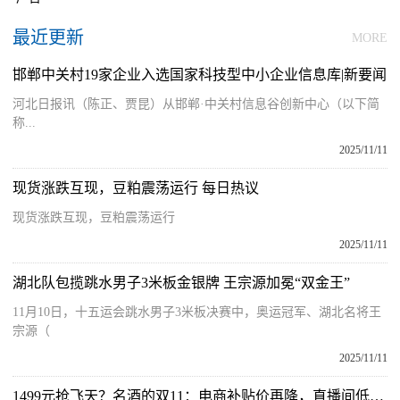
最近更新
MORE
邯郸中关村19家企业入选国家科技型中小企业信息库|新要闻
河北日报讯（陈正、贾昆）从邯郸·中关村信息谷创新中心（以下简
称...
2025/11/11
现货涨跌互现，豆粕震荡运行 每日热议
现货涨跌互现，豆粕震荡运行
2025/11/11
湖北队包揽跳水男子3米板金银牌 王宗源加冕“双金王”
11月10日，十五运会跳水男子3米板决赛中，奥运冠军、湖北名将王
宗源（
2025/11/11
1499元抢飞天？名酒的双11：电商补贴价再降，直播间低价引流，酒企“打假”