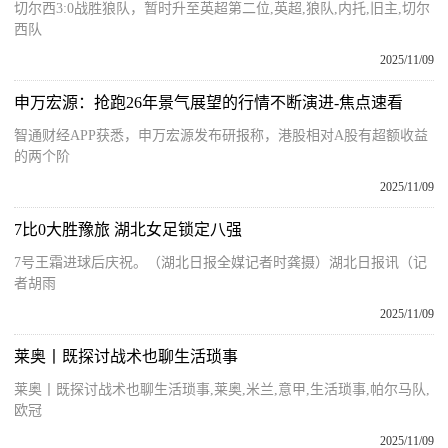
切尔西3:0战胜狼队，暂时升至英超第二位,英超,狼队,内托,旧主,切尔
西队
2025/11/09
申万宏源：抢跑26年景气展望的行情不断演进-焦点速看
智通财经APP获悉，申万宏源发布研报称，港股相对A股有超额收益
的两个阶
2025/11/09
7比0大胜豫旅 湖北女足锁定八强
7号王霜进球后庆祝。（湖北日报全媒记者时龚摄）湖北日报讯（记
者胡雨
2025/11/09
莱奥丨既探讨战术也聊生活琐事
莱奥丨既探讨战术也聊生活琐事,莱奥,米兰,意甲,生活琐事,帕尔马队,
欧冠
2025/11/09