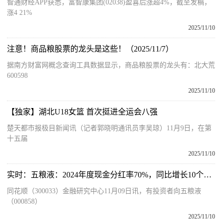
智通财经APP获悉，富智康集团(02038)盈喜后涨超4%，截至发稿，
涨4 21%
2025/11/10
注意！商品粮股票的龙头是这些！（2025/11/7）
据南方财富网概念查询工具数据显示，商品粮股票的龙头有：北大荒
600598
2025/11/10
【独家】湖北U18女篮 首次挺进全运会八强
楚天都市报极目新闻讯（记者郭晓明通讯员李吴琼）11月9日，在第
十五届
2025/11/10
实时：五粮液：2024年度现金分红率70%，同比增长10个百分点
同花顺（300033）金融研究中心11月09日讯，有投资者向五粮液
（000858）
2025/11/10