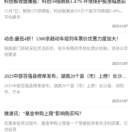
科创板收盘播报：科创50指数跌1.47% 环境保护股涨幅居前
11月7日，剔除1只停牌股，科创板剩余591只个股平均跌幅0 49%，
平均换手
2025/11/07
动态:最低4折！1300余趟动车组列车票价优惠力度加大！
铁路部门持续深化灵活折扣、有升有降的市场化票价机制，坚持以市
场需求
2025/11/07
2025中部百强县榜单发布，湖南20个县（市）上榜！长沙县、浏阳市、宁乡市包揽前三！
2025中部百强县榜单发布，湖南20个县（市）上榜！长沙县、浏阳
市、宁乡
2025/11/07
微速讯：“基金申购上限”影响购买吗？
在基金投资过程中，基金申购上限是一个常被投资者关注的因素，它
对投资