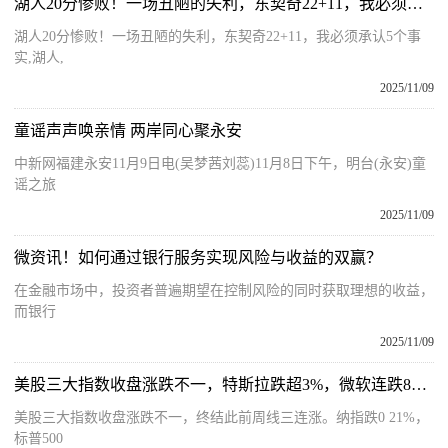
湖人20分惨败！一场丑陋的失利，东契奇22+11，我必须承认5个事实 当前看点
湖人20分惨败！一场丑陋的失利，东契奇22+11，我必须承认5个事
实,湖人,
2025/11/09
童谣声声唤亲情 两岸同心聚永安
中新网福建永安11月9日电(吴梦茜刘蕊)11月8日下午，明台(永安)童
谣之旅
2025/11/09
微资讯！如何通过银行服务实现风险与收益的双赢？
在金融市场中，投资者普遍期望在控制风险的同时获取理想的收益，
而银行
2025/11/09
美股三大指数收盘涨跌不一，特斯拉跌超3%，微软连跌8天 焦点速看
美股三大指数收盘涨跌不一，终结此前周线三连涨。纳指跌0 21%，
标普500