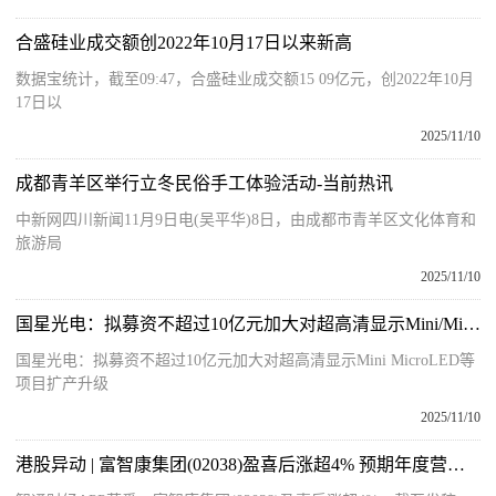
合盛硅业成交额创2022年10月17日以来新高
数据宝统计，截至09:47，合盛硅业成交额15 09亿元，创2022年10月
17日以
2025/11/10
成都青羊区举行立冬民俗手工体验活动-当前热讯
中新网四川新闻11月9日电(吴平华)8日，由成都市青羊区文化体育和
旅游局
2025/11/10
国星光电：拟募资不超过10亿元加大对超高清显示Mini/Micro LED等项目扩产升级
国星光电：拟募资不超过10亿元加大对超高清显示Mini MicroLED等
项目扩产升级
2025/11/10
港股异动 | 富智康集团(02038)盈喜后涨超4% 预期年度营业收入同比增长约15%左右 每日关注