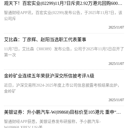
观天下！百宏实业(02299)11月7日斥资2.92万港元回购6000股
智通财经APP讯，百宏实业(02299)发布公告，于2025年11月7日，该
公司斥
2025/11/07
艾比森：丁彦辉、赵阳当选职工代表董事
11月7日，艾比森（300389）发布公告，公司于2025年11月5日召开了
第一次
2025/11/07
金岭矿业连续五年荣获沪深交所信披考评A级
近日，沪深交易所2024-2025年度上市公司信息披露考核结果出炉，
金岭矿
2025/11/07
美银证券：升小鹏汽车-W(09868)目标价至105港元 重申“买入”评级
智通财经APP获悉，美银证券发布研报称，予小鹏汽车-
W(09868,XPEV US)美