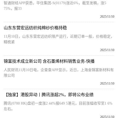
智通财经APP获悉，华住集团-S(01179)涨近6%，截至发稿，涨5
75%，报33
2025/11/10
山东东营宏远纺织纯棉纱价格持稳
11月10日，山东东营宏远纺织限产运行，近期订单一般，价格稳定，
精梳紧
2025/11/10
锦富技术成立新公司 含石墨烯材料销售业务-快播
人民财讯11月10日电，企查查APP显示，近日，上海金锦富新材料有
限公司
2025/11/10
【独家】港股异动丨腾讯涨超2%，即将公布业绩
腾讯(0700 HK)盘初一度涨2 44%报649 5港元，目前涨幅收窄至1 6%
左右。
2025/11/10