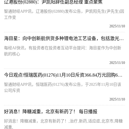
辽港股份(02880)：尹凯阳辞任副总经理 重点聚焦
智通财经APP讯，辽港股份(02880)发布公告，尹凯阳先生(尹先生)因
工作变
2025/11/10
海目星：向中创新航供货多种锂电池工艺设备，包括激光模切机、电芯装配线、干燥线、切卷一体机等-每日热门
每经AI快讯，有投资者在投资者互动平台提问：海目星作为中创新
航的核心
2025/11/10
今日观点!恒瑞医药(01276)11月10日斥资366.84万元回购6万股A股
智通财经APP讯，恒瑞医药(01276)发布公告，于2025年11月10日该
公司斥资
2025/11/10
好消息！降糖减重，北京有新药了！ 每日播报
好消息！降糖减重，北京有新药了！,治疗,新药,适应症,北京市,降糖
减重,