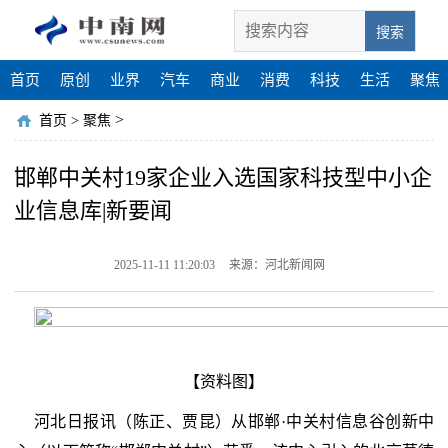
搜索
首页
原创
业界
汽车
商业
消费
科技
生活
聚焦
>
首页
>
聚焦
邯郸中关村19家企业入选国家科技型中小企
业信息库|新要闻
2025-11-11 11:20:03
来源：河北新闻网
【资料图】
河北日报讯（陈正、贾昆）从邯郸·中关村信息谷创新中