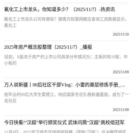
氟化工上市龙头，你知道多少？（2025/11/7）-热资讯
氟化工上市龙头公司有哪些？据南方财富网概念查询工具数据显示，
氟化工
2025/11/10
2025年房产概念股整理（2025/11/7）_播报
目前，A股关于房产的上市公司具体分布情况为：主板的有10家、中
小板的
2025/11/09
万人说新疆丨00后社区干部Vlog：小雷的基层修炼手册_每日观点
刚毕业的00后大学生雷德江，响应国家号召扎根新疆基层，成为了一
名社区
2025/11/09
今日快看!“汉超”举行颁奖仪式 武体问鼎“汉超”高校组冠军
11月9日，2025武汉城市足球超级联赛（简称“汉超”）总决赛暨颁奖