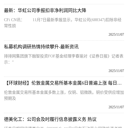
最新：华虹公司季报扣非净利润同比大降
CFi CN讯： 11月7日最新季报显示，华虹公司(688347)扣除非经
常性损
2025/11/07
私募机构调研热情持续攀升-最新资讯
排排网集团旗下融智投资FOF基金经理李春瑜对《证券日报》记者表
示：“
2025/11/07
【环球财经】伦敦金属交易所基本金属6日普遍上涨 每日热点
伦敦金属交易所基本金属多数上涨，仅铜、铝微跌。铜价受供应增加
预期及
2025/11/07
德美化工：公司会及时履行信息披露义务 热议