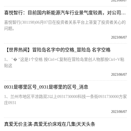
2023/06/07
喜悦智行：目前国内新能源汽车行业景气度较高，对公司可循环包装的需求起到较为积极的作用-环球快看点
喜悦智行(301198)06月07日在投资者关系平台上答复了投资者关心的
问题。
2023/06/07
【世界热闻】冒险岛名字中的空格_冒险岛 名字空格
1、 "� "这是1个空格 按Ctrl+C复制在冒险岛里创人物那按Ctrl+V粘
贴这
2023/06/07
0931是哪里区号_0931是哪里的区号_消息
1、兰州市地区平凉路双2以上0931730000科技一条街0931730000方家
庄0931
2023/06/07
真爱无价主演-真爱无价床戏在几集|天天头条