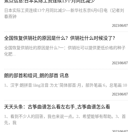
焦点信息:日本实际工资连续13个月同比减少
日本实际工资连续13个月同比减少---新华社东京6月6日电（记者刘
春燕钟
2023/06/07
全国恢复供销社的原因是什么？供销社什么时候没了？
全国恢复供销社的原因是什么?一：供销社可以提供更低价格的种子
化肥...
2023/06/07
朗的部首和组词_朗的部首 讯息
1、汉字:朗拼音:lǎng注音:ㄌㄤˇ简体部首:月，部外笔画:6，总笔画:10
2023/06/07
天天头条：古筝曲谱怎么看左右手_古筝曲谱怎么看
1、看到不少人的回答，我也来说一点。2、希望能够有帮助。3、首
先，我
2023/06/07