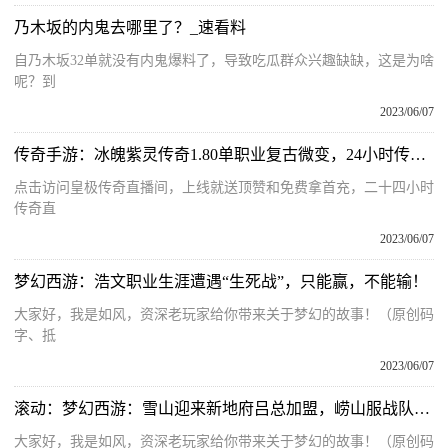
乃木坂的内鬼去哪里了？_速看料
自乃木坂32单就没有内鬼爆料了，导致吃瓜群众兴趣缺缺，这是为啥
呢？到
2023/06/07
传奇手游：冰魄紫灵传奇1.80单职业复古微变，24小时传奇直播中
点击访问皇极传奇直播间，上线就送顶赞和免费拿首充，二十四小时
传奇直
2023/06/07
梦幻西游：浩文职业生涯遭遇“生死战”，只能赢，不能输！
大家好，我是如风，资深老玩家给你带来关于梦幻的故事！（原创码
字、抵
2023/06/07
滚动：梦幻西游：雪山迎来新地府吕总加盟，崂山服战队惨遭“猴之诅咒”
大家好，我是如风，资深老玩家给你带来关于梦幻的故事！（原创码