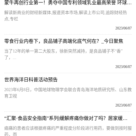
蒙牛再创行业第一！勇夺中国专利领域乳业最高荣誉 环球看点
解读新商业的财经新媒体,报道资本市场,解读上市公司,追踪财经热
点,专栏
2023/06/07
零食行业内卷下，良品铺子高端化底气何在？_今日聚焦
当了12年的单一第二大股东，徐新突然减持，是良品铺子不“香”
了，...
2023/06/07
世界海洋日科普活动预告
2023年6月8日，中国地球物理学会联合青岛海洋地质研究所、山东教
育卫视
2023/06/07
“汇聚·食品安全指南”系列|缓解疼痛你做对了吗？居家缓解疼痛有妙招 焦点要闻
癌痛的患者应该根据疼痛的严重程度分阶段进行用药，要做到按时服
药，而