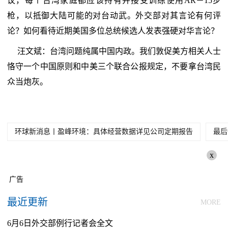
议，每个台湾家庭都应该持有并接受训练使用AR－15步
枪，以抵御大陆可能的对台动武。外交部对其言论有何评
论？如何看待近期美国多位总统候选人发表强硬对华言论？
汪文斌：台湾问题纯属中国内政。我们敦促美方相关人士
恪守一个中国原则和中美三个联合公报规定，不要拿台湾民
众当炮灰。
环球新消息丨盈峰环境：具体经营数据详见公司定期报告
最后
x
广告
最近更新
MORE
6月6日外交部例行记者会全文