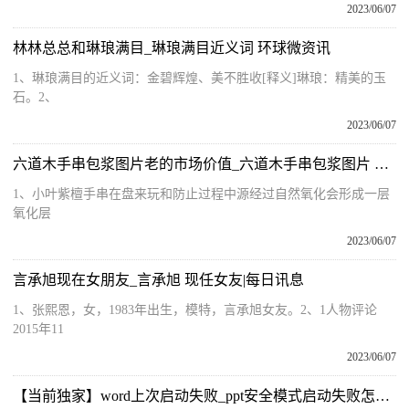
2023/06/07
林林总总和琳琅满目_琳琅满目近义词 环球微资讯
1、琳琅满目的近义词：金碧辉煌、美不胜收[释义]琳琅：精美的玉
石。2、
2023/06/07
六道木手串包浆图片老的市场价值_六道木手串包浆图片 天天快资讯
1、小叶紫檀手串在盘来玩和防止过程中源经过自然氧化会形成一层
氧化层
2023/06/07
言承旭现在女朋友_言承旭 现任女友|每日讯息
1、张熙恩，女，1983年出生，模特，言承旭女友。2、1人物评论
2015年11
2023/06/07
【当前独家】word上次启动失败_ppt安全模式启动失败怎么解决