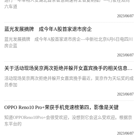
运行一年车畅人安湖北首条智慧高速将全省复制推广---行驶在双向
六车道
2023/06/07
蓝光发展摘牌 成今年A股首家退市房企
蓝光发展摘牌 成今年A股首家退市房企---中新社北京6月6日电四川
房企蓝
2023/06/07
关于活动现场吴京两次拒绝并躲开女嘉宾挽手的相关信息_天天讯息
活动现场吴京两次拒绝并躲开女嘉宾挽手最近，吴京作为天坛奖的成
员参加
2023/06/07
OPPO Reno10 Pro+荣获手机竞速榜第四，影像是关键
知道OPPOReno10Pro+会很受欢迎，没想到它会这么受欢迎。根据京
东平台的
2023/06/07