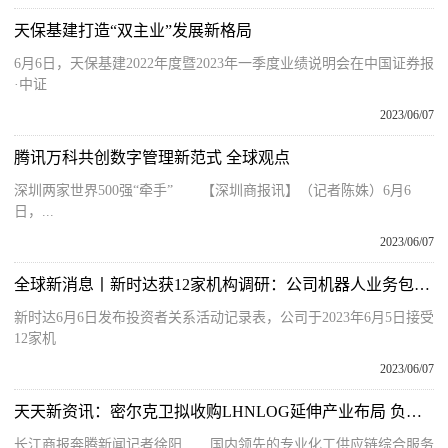
天保基建打造“双主业”发展新格局
6月6日，天保基建2022年度暨2023年一季度业绩说明会在中国证券报
·中证
2023/06/07
腾讯万科共创数字管理新范式 全球观点
深圳两家世界500强“牵手” 【深圳商报讯】（记者陈姝）6月6
日，...
2023/06/07
全球新消息丨新时达获12家机构调研：公司机器人业务包括机器人产品、机器人系统，其中公司的机器人产品是基于对机器人控制技术的深入理解而衍生和发展而来，主要有关节型
新时达6月6日发布投资者关系活动记录表，公司于2023年6月5日接受
12家机
2023/06/07
天天新资讯：密尔克卫拟收购LHNLOG延伸产业布局 负债率四年增27.2个百分点财务承压
长江商报奔腾新闻记者徐阳 国内领先的专业化工供应链综合服务