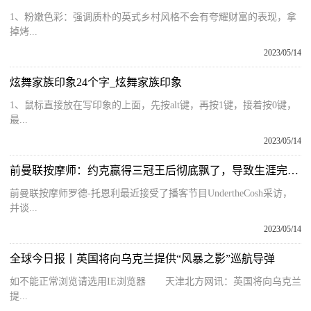
1、粉嫩色彩：强调质朴的英式乡村风格不会有夸耀财富的表现，拿
掉烤...
2023/05/14
炫舞家族印象24个字_炫舞家族印象
1、鼠标直接放在写印象的上面，先按alt键，再按1键，接着按0键，
最...
2023/05/14
前曼联按摩师：约克赢得三冠王后彻底飘了，导致生涯完全脱轨
前曼联按摩师罗德-托恩利最近接受了播客节目UndertheCosh采访，
并谈...
2023/05/14
全球今日报丨英国将向乌克兰提供“风暴之影”巡航导弹
如不能正常浏览请选用IE浏览器 天津北方网讯：英国将向乌克兰
提...