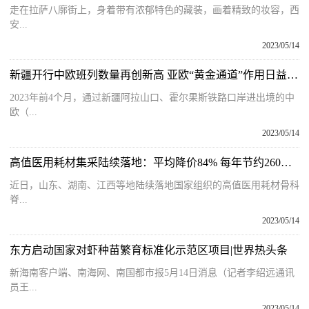
走在拉萨八廓街上，身着带有浓郁特色的藏装，画着精致的妆容，西
安...
2023/05/14
新疆开行中欧班列数量再创新高 亚欧“黄金通道”作用日益突显|环球速读
2023年前4个月，通过新疆阿拉山口、霍尔果斯铁路口岸进出境的中
欧（...
2023/05/14
高值医用耗材集采陆续落地：平均降价84% 每年节约260亿元
近日，山东、湖南、江西等地陆续落地国家组织的高值医用耗材骨科
脊...
2023/05/14
东方启动国家对虾种苗繁育标准化示范区项目|世界热头条
新海南客户端、南海网、南国都市报5月14日消息（记者李绍远通讯
员王...
2023/05/14