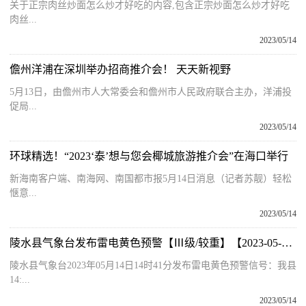
关于正宗肉丝炒面怎么炒才好吃的内容,包含正宗炒面怎么炒才好吃
肉丝...
2023/05/14
儋州洋浦在深圳举办招商推介会！ 天天新视野
5月13日，由儋州市人大常委会和儋州市人民政府联合主办，洋浦投
促局...
2023/05/14
环球精选！“2023‘泰’想与您会椰城旅游推介会”在海口举行
新海南客户端、南海网、南国都市报5月14日消息（记者苏靓）轻松
惬意...
2023/05/14
陵水县气象台发布雷电黄色预警【Ⅲ级/较重】【2023-05-14】-动态焦点
陵水县气象台2023年05月14日14时41分发布雷电黄色预警信号：我县
14:...
2023/05/14