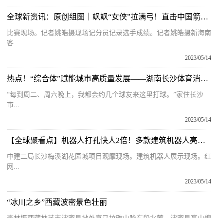
全球新资讯：原创组图｜飒飒“女侠”拉满弓！直击中国箭王争霸赛文昌站的巾帼风采
比赛现场。记者姚皓摄现场记分员记录选手成绩。记者姚皓摄新海南
客...
2023/05/14
热点！“综合体”赋能城市高质量发展——湖南长沙体育消费调查系列报道之二
“每到周二、周六晚上，我都会约几个球友来这里打球。”家住长沙
市...
2023/05/14
【全球聚看点】机器人打孔快人2倍！多款建筑机器人亮相长沙国际工程机械展
中建二局长沙梅溪湖花园城项目观摩现场。建筑机器人展示现场。红
网...
2023/05/14
“冰川之乡”西藏波密景色壮丽