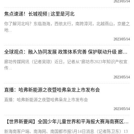
2023/05/14
焦点速递！长城视频 | 这里是河北
你了解河北吗？东临渤海，西依太行，南跨漳河，北越燕山，京畿之
地...
2023/05/14
全球观点：融入协同发展 政策体系完善 保护联动升级 廊坊：知识产权强市建设加快推进
廊坊传媒网讯（记者吴琼）近日，记者从“廊坊市2023年知识产权宣
传...
2023/05/14
直播：哈弗新能源之夜暨哈弗枭龙上市发布会
直播：哈弗新能源之夜暨哈弗枭龙上市发布会
2023/05/14
【世界新要闻】全国少年儿童世界和平海报大赛海南赛区颁奖仪式在海口举行
新海南客户端、南海网、南国都市报5月14日消息（记者陈卫东）13