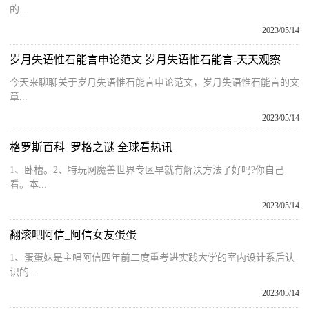
的...
2023/05/14
岁月失语惟石能言申论范文 岁月失语惟石能言-天天观察
今天来聊聊关于岁月失语惟石能言申论范文，岁月失语惟石能言的文
章...
2023/05/14
格罗斯百科_罗格之谜 全球看热讯
1、卧槽。2、特玩网魔兽世界专区早就有解决方法了好吗?你自己
看。本...
2023/05/14
翻滚吧阿信_阿信女友蛋蛋
1、蛋蛋妹是主唱阿信四年前二度重考进实践大学的室内设计系后认
识的...
2023/05/14