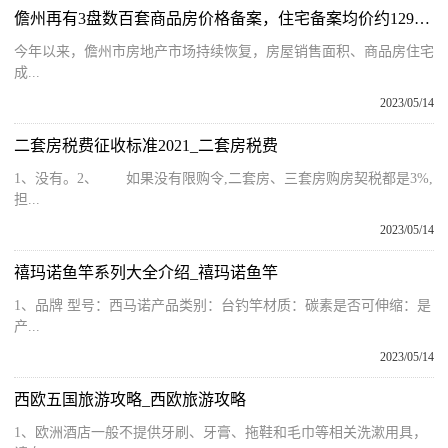
儋州再有3盘数百套商品房价格备案，住宅备案均价约12948元/㎡！
今年以来，儋州市房地产市场持续恢复，房屋销售面积、商品房住宅
成...
2023/05/14
二套房税费征收标准2021_二套房税费
1、没有。2、 如果没有限购令,二套房、三套房购房契税都是3%,
担...
2023/05/14
禧玛诺鱼竿系列大全介绍_禧玛诺鱼竿
1、品牌 型号：西马诺产品类别：台钓竿材质：碳素是否可伸缩：是
产...
2023/05/14
西欧五国旅游攻略_西欧旅游攻略
1、欧洲酒店一般不提供牙刷、牙膏、拖鞋和毛巾等相关洗漱用具，