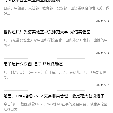
日前，中组部、人社部、教育部、公安部、国资委联合印发《关于做
好...
2023/05/14
世界短讯！光谱实验室华东师范大学_光谱实验室
1、《光谱实验室》是中国科学院主管、国内外公开发行、出版的中
国科...
2023/05/14
息子是什么东西_息子|环球微动态
1、【むすこ】【musuko】◎【名】儿子，男孩儿。2、（亲から见
て、...
2023/05/14
涵艺：LNG拒绝GALA交易非常合理！要是花大钱引进了不夺冠咋办？
今日前LPL教练透露LNG与RNG就AD互换的交易内幕，随后评论区
众多网友...