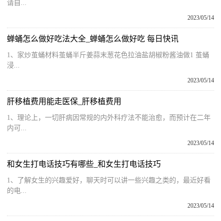
请自...
2023/05/14
蝉蛹怎么做好吃法大全_蝉蛹怎么做好吃 每日快讯
1、家炒茧蛹材料茧蛹半斤姜蒜末葱花色拉油盐胡椒粉酱油做1 茧蛹
浸...
2023/05/14
肝移植费用能走医保_肝移植费用
1、理论上，一切肝病因常规的内外科疗法不能治愈，而预计在二年
内可...
2023/05/14
和女生打电话技巧有哪些_和女生打电话技巧
1、了解女生的兴趣爱好，聊天时可以讲一些兴趣之类的，最近好看
的电...
2023/05/14