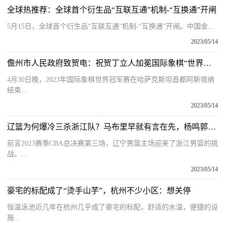
全球热推荐：全球首个衍生品“互联互通”机制-“互换通”开闸
5月15日，全球首个衍生品“互联互通”机制-“互换通”开闸。中国金...
2023/05/14
儋州市人民政府致贺电：祝贺丁立人加冕国际象棋“世界棋王”！
4月30日晚，2023年国际象棋世界冠军赛在哈萨克斯坦首都阿斯塔纳
结束...
2023/05/14
辽篮为何爆冷三杀浙江队？马布里早就有言在先，杨鸣郭艾伦太幸运 天天短讯
前言2023赛季CBA总决赛第三场，辽宁男篮主场迎来了浙江男篮的挑
战。...
2023/05/14
豪宅的标配成了“烫手山芋”，杭州不少小区：想关停
恒温泳池近几年在杭州几乎成了豪宅的标配，舒适的水温，便捷的设
施...