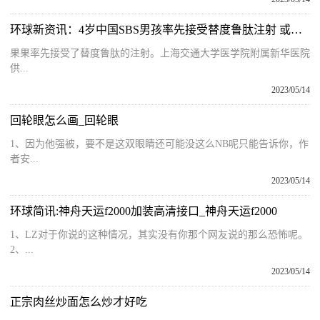
环球新资讯：4岁中国SBS男孩率先接受替度鲁肽注射 或摆脱天天输液获得营养
果果率先接受了替度鲁肽的注射。上海交通大学医学院附属新华医院
供...
2023/05/14
回轮眼怎么画_回轮眼
1、因为他强被，要不是这双眼睛还可能没这么NB呢只能告诉你，作
者安...
2023/05/14
环球简讯:神舟天运f2000加装高清接口_神舟天运f2000
1、LZ对于你说的这种情况，其实没有你那个网友说的那么恐怖呢。
2、...
2023/05/14
正宗肉丝炒面怎么炒才好吃