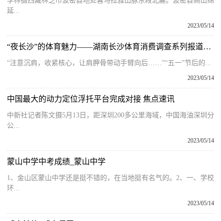
李林摄西藏林芝市波密县地处喜马拉雅山脉东段北麓。波密县高山绵
延...
2023/05/14
“夜长沙”的体育魅力——湖南长沙体育消费调查系列报道之一|速讯
“注意沉肩，收紧核心，让肩胛骨带动手臂向后……”“五一”节后的...
2023/05/14
中国最大的动力定位浮托平台完成对接 焦点速讯
中新社记者陈文摄5月13日，距深圳200多公里海域，中国海油深圳分
公...
2023/05/14
蒙山中学中考成绩_蒙山中学
1、金山区蒙山中学还是挺不错的，在当地挺有名气的。2、一、学校
环...
2023/05/14