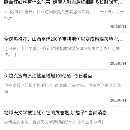
献血红细胞有什么危害_健康人献血后红细胞多长时间可恢复正常 全球快播报
1、献血400毫升，什么时间恢复？要看怎么恢复。2、一个五、六十
公斤...
2023/05/14
全球热推荐：山西平遥200多亩耕地何以变成粉煤灰填埋场？
连日来，山西平遥200多亩耕地变成粉煤灰填埋场事件引发广泛关
注。目...
2023/05/14
伊拉克宣布原油储量增加100亿桶_今日看点
伊拉克石油部长哈扬·阿卜杜勒·加尼日前宣布，伊拉克已探明原油
储...
2023/05/14
地球天文学被锁死？它的危害堪比“智子” 当前消息
被污染的夜空，会对天文望远镜的选址产生什么影响呢？