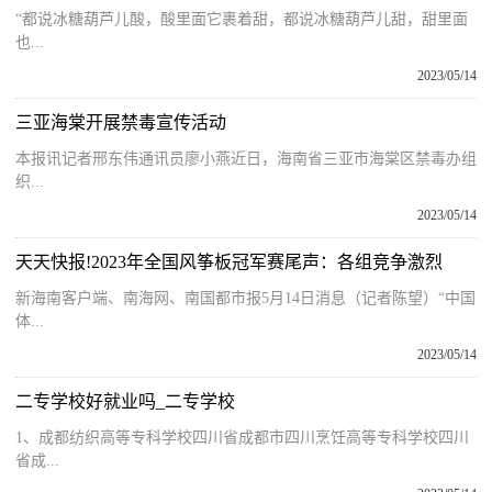
“都说冰糖葫芦儿酸，酸里面它裹着甜，都说冰糖葫芦儿甜，甜里面
也...
2023/05/14
三亚海棠开展禁毒宣传活动
本报讯记者邢东伟通讯员廖小燕近日，海南省三亚市海棠区禁毒办组
织...
2023/05/14
天天快报!2023年全国风筝板冠军赛尾声：各组竞争激烈
新海南客户端、南海网、南国都市报5月14日消息（记者陈望）“中国
体...
2023/05/14
二专学校好就业吗_二专学校
1、成都纺织高等专科学校四川省成都市四川烹饪高等专科学校四川
省成...