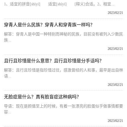
1、适宜的拼音[shìyí] 适宜[shìyí] [释义]合适。2、相宜...
2023/02/21
穿青人是什么民族？穿青人和穿青族一样吗？
解答：穿青人是中国一种特别而神秘的民族，目前没有被列入少数民
族...
2023/02/21
且行且珍惜是什么意思？且行且珍惜是分手话吗？
解答：且行且珍惜是指珍惜过往，感激曾经的人和事，最早是出自林
语...
2023/02/21
无脸症是什么？真有脸盲症这种病吗？
导语：现在是颜值至上的时候，有着一张漂亮的脸蛋似乎做事情都要
容...
2023/02/21