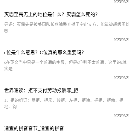
2023/02/21
灭霸至高无上的地位是什么？灭霸怎么死的？
导语：灭霸先是被美国队长欺骗丢弃掉了宇宙立方，能量被超级英雄
吸...
2023/02/21
c位是什么意思？C位真的那么重要吗？
c在英文当中只是一个普通的字母，但是c位则不太普通，这里的c其
实是...
2023/02/21
世界速读：拒不支付劳动报酬罪_拒
1、拒的组词：牚拒、拒斥、峻拒、左拒、拒谏、拥拒、拒命、拒
地、钩...
2023/02/21
适宜的拼音音节_适宜的拼音