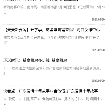
新海南客户端、南海网、南国都市报2月20日消息（记者谭琦）2月20
日...
2023/02/20
【天天新要闻】开学季，这些陷阱需警惕！海口反诈中心公布多种诈骗套路和防范手段
随着各地春季学期拉开序幕，学生们结束寒假回到校园按下“开学
键”...
2023/02/20
环球时讯：赞皇租房多少钱_赞皇租房
1、可以关注当地住房保障和房产管理局的官方网站获取最新消息。
2、...
2023/02/20
快看点丨广东爱情十年故事17吉他谱_广东爱情十年故事
1、歌词：2、悄悄离开3、伴随着孤独4、拥挤的记忆5、时间擦除6、
人...