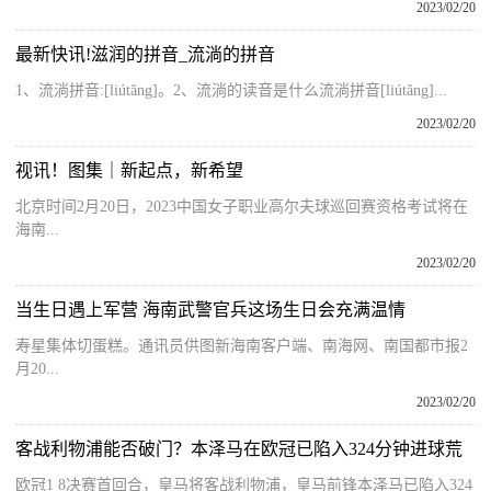
2023/02/20
最新快讯!滋润的拼音_流淌的拼音
1、流淌拼音:[liútǎng]。2、流淌的读音是什么流淌拼音[liútǎng]...
2023/02/20
视讯！图集｜新起点，新希望
北京时间2月20日，2023中国女子职业高尔夫球巡回赛资格考试将在
海南...
2023/02/20
当生日遇上军营 海南武警官兵这场生日会充满温情
寿星集体切蛋糕。通讯员供图新海南客户端、南海网、南国都市报2
月20...
2023/02/20
客战利物浦能否破门？本泽马在欧冠已陷入324分钟进球荒
欧冠1 8决赛首回合，皇马将客战利物浦，皇马前锋本泽马已陷入324