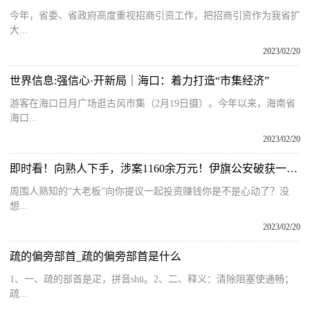
今年，省委、省政府高度重视招商引资工作，把招商引资作为我省扩
大...
2023/02/20
世界信息:强信心·开新局｜海口：着力打造“市集经济”
游客在海口日月广场逛古风市集（2月19日摄）。今年以来，海南省
海口...
2023/02/20
即时看！向熟人下手，涉案1160余万元！伊旗公安破获一起特大诈骗案
周围人熟知的“大老板”向你提议一起投资赚钱你是不是心动了？没
想...
2023/02/20
疏的偏旁部首_疏的偏旁部首是什么
1、一、疏的部首是疋，拼音shū。2、二、释义：清除阻塞使通畅；
疏...