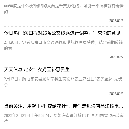
tan90度是什么梗?网络的风向是千变万化的，可能一不留神就有奇怪
的...
2023/02/21
今日热门!海口拟对26条公交线路进行调整，征求你的意见
2月20日，记者从海口市交通运输和港航管理局获悉，结合前期反馈
的意...
2023/02/21
天天信息:定安：农光互补惠民生
2月13日，航拍定安县龙湖南科生态循环农业产业园“农光互补-光伏
食...
2023/02/21
当前关注：用起重机“穿绣花针”，带你走进海南昌江核电3号机组内穹顶吊装现场，感受大国重器的硬核实力！
2023年2月21日上午8:28分，华能海南昌江核电3号机组内穹顶吊装就
位...