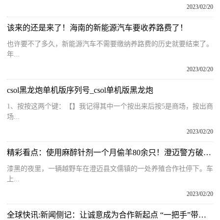
2023/02/20
该来的还是来了！海南的新能源汽车要收养路费了！
也许要不了多久，新能源汽车不需要缴纳养路费的历史就要结束了。
年...
2023/02/20
csol黑龙炮单机版序列号_csol单机版黑龙炮
1、按按这两个键：【】我记得其中一个按出来后按5是商场，按出商
场...
2023/02/20
精彩看点：使用麻醉针剂一个月偷羊80余只！澄迈警方破获多起黑山羊被盗案
漆黑的夜里，一辆越野车在澄迈县文儒镇的一处养殖合作社停下。车
上...
2023/02/20
全球快讯:新闻侧记：让诚意成为合作新起点 “一把手”带头开启招商“加速度”