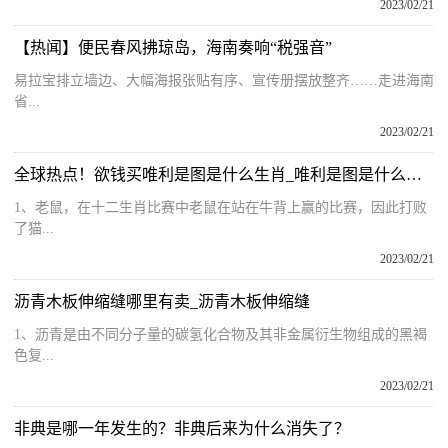
2023/02/21
【热闻】便民春风拂琼岛，海南奏响“税强音”
易拉宝排立墙边、大幅海报张贴有序、宣传册摆放整齐……走进海南
省...
2023/02/21
全球热点！欲钱买唯利是图是什么生肖_唯利是图是什么生肖
1、老鼠，在十二生肖比赛中老鼠在站在牛背上赢的比赛，因此打败
了猫...
2023/02/21
沥青木板伸缩缝哪里有卖_沥青木板伸缩缝
1、沥青是由不同分子量的碳氢化合物及其非金属衍生物组成的黑褐
色复...
2023/02/21
非典是哪一年发生的？非典后来为什么消失了？