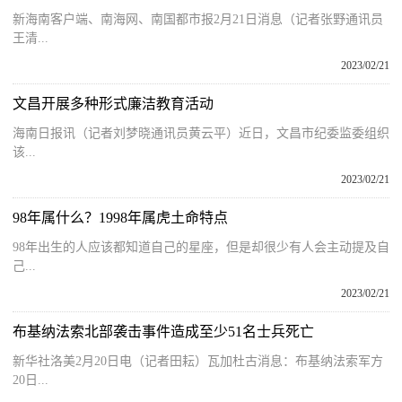
新海南客户端、南海网、南国都市报2月21日消息（记者张野通讯员
王清...
2023/02/21
文昌开展多种形式廉洁教育活动
海南日报讯（记者刘梦晓通讯员黄云平）近日，文昌市纪委监委组织
该...
2023/02/21
98年属什么？1998年属虎土命特点
98年出生的人应该都知道自己的星座，但是却很少有人会主动提及自
己...
2023/02/21
布基纳法索北部袭击事件造成至少51名士兵死亡
新华社洛美2月20日电（记者田耘）瓦加杜古消息：布基纳法索军方
20日...