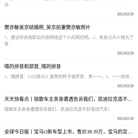
分...
2023/02/20
樊亦敏吴京结婚照_吴京前妻樊亦敏照片
1、建议你去他职位的官网找这个人的简历吧。2、有些公众人物为了
宣...
2023/02/20
嘻的拼音和部首_嘻的拼音
1、嘻拼音：[xī][释义]1 喜笑的样子或声音：笑～～。2、～～哈哈...
2023/02/20
天天快看点丨锐歌车主亲身遭遇告诉我们，凯迪拉克造不好电动汽车！
锐歌车主亲身遭遇告诉我们，凯迪拉克造不好电动汽车！
2023/02/20
全球今日报丨宝马i3新车型上市，售价38.39万，宝马的定价策略一错再错？