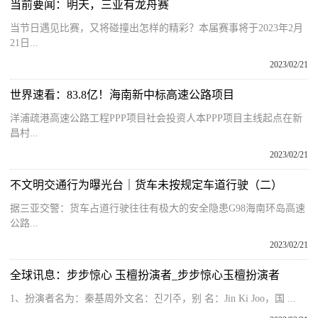
当前要闻：明天，三亚有龙舟赛
当节日遇见比赛，又将碰撞出怎样的精彩？本届赛事将于2023年2月
21日...
2023/02/21
世界速看：83.8亿！海南新中标高速公路项目
洋浦疏港高速公路工程PPP项目社会投资人本PPP项目主线起点在新
昌村...
2023/02/21
不文明交通行为曝光台｜货车未按规定车道行驶（二）
据三亚交警：货车占道行驶往往有极大的安全隐患G98海南环岛高速
公路...
2023/02/21
全球讯息：步步惊心 玉檀扮演者_步步惊心玉檀扮演者
1、扮演者名为：秦基周外文名：진기주，别 名：Jin Ki Joo，国 ...