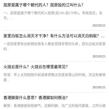
屈原是属于哪个朝代的人？屈原投的江叫什么？
一、屈原是属于哪个朝代的人屈原(前340-前278年)，芈姓屈氏，名
平，...
2023/02/21
家里白蚁怎么消灭才干净？有什么方法可以消灭白蚂蚁？白蚁防治方法
一说到家里有白蚁相信很多人都会觉得非常的头疼，因为白蚁对家里
的...
2023/02/21
火烧云是什么？火烧云在哪里最常见？
导语：早上太阳刚刚升起或者傍晚太阳逐渐落山的时候，天边有着很
是...
2023/02/21
香港脚是什么意思？香港脚如何根治？
解答：香港脚是指有脚气，足癣的脚，也广泛的指代脚臭，之所以被